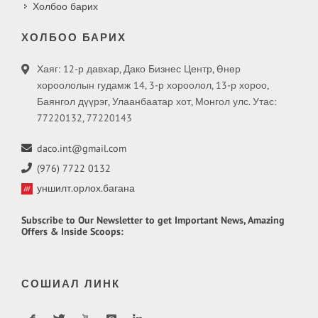
Холбоо барих
ХОЛБОО БАРИХ
Хаяг: 12-р давхар, Дако Бизнес Центр, Өнөр
хороололын гудамж 14, 3-р хороолол, 13-р хороо,
Баянгол дүүрэг, Улаанбаатар хот, Монгол улс. Утас:
77220132, 77220143
daco.int@gmail.com
(976) 7722 0132
уншилт.орлох.багана
Subscribe
to Our Newsletter to get Important News, Amazing
Offers & Inside Scoops:
СОШИАЛ ЛИНК