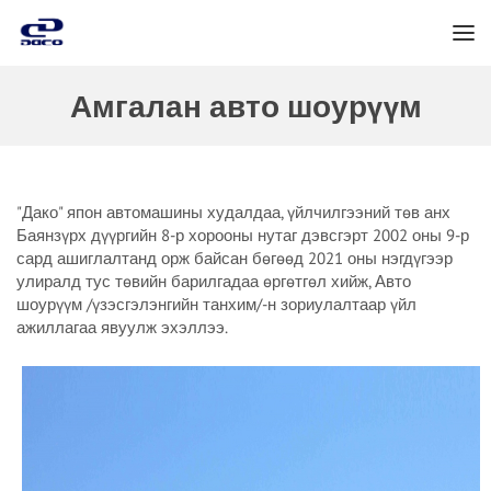
Амгалан авто шоурүүм
"Дако" япон автомашины худалдаа, үйлчилгээний төв анх
Баянзүрх дүүргийн 8-р хорооны нутаг дэвсгэрт 2002 оны 9-р
сард ашиглалтанд орж байсан бөгөөд 2021 оны нэгдүгээр
улиралд тус төвийн барилгадаа өргөтгөл хийж, Авто
шоурүүм /үзэсгэлэнгийн танхим/-н зориулалтаар үйл
ажиллагаа явуулж эхэллээ.