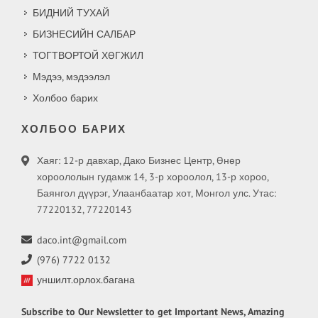
БИДНИЙ ТУХАЙ
БИЗНЕСИЙН САЛБАР
ТОГТВОРТОЙ ХӨГЖИЛ
Мэдээ, мэдээлэл
Холбоо барих
ХОЛБОО БАРИХ
Хаяг: 12-р давхар, Дако Бизнес Центр, Өнөр
хороололын гудамж 14, 3-р хороолол, 13-р хороо,
Баянгол дүүрэг, Улаанбаатар хот, Монгол улс. Утас:
77220132, 77220143
daco.int@gmail.com
(976) 7722 0132
уншилт.орлох.багана
Subscribe
to Our Newsletter to get Important News, Amazing