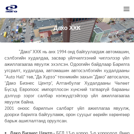
Дако ХХК
“Дако” ХХК нь анх 1994 онд байгуулагдаж автомашин,
сэлбэгийн худалдаа, засвар үйлчилгээний чиглэлээр үйл
ажиллагаагаа явуулж эхэлсэн. Одоогийн байдлаар Барилга
угсралт, худалдаа, автомашин автосэлбэгийн худалдааны
“Auto Hall” төв, “Да Хүрээ” техникийн захын “Дако” автосалон,
"Дако Бизнес Центр", Алтанбулаг Худалдааны Чөлөөт
Бүсэд Европоос импортлосон хүнсний татваргүй барааны
дэлгүүр зэрэг салбар нэгжүүдтэйгээр үйл ажиллагаагаа
явуулж байна.
2001 оноос барилгын салбарт үйл ажиллагаа явуулж,
доорхи барилга байгууламж, орон сууцыг өөрийн хөрөнгөөр
барьж ашиглалтанд оруулсан.
Дако Бизнес Центр -
БГД 13-р хороо, 3-р хороолол, Өнөр