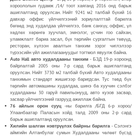
хороололын гудамж /14/ тоот хаяганд 2016 онд барьж
ашиглалтанд оруулсан. Нийт 9241 м2 талбай бүхий 16
давхар оффис үйлчилгээний зориулалттай барилга
бөгөөд энд худалдаа үйлчилгээ, банк санхүү, оффис, үл
хөдлөх хөрөнгө зуучлал, эмнэлэг, үсчин гоо сайхан,
уламжлалт бариа засал, бүх төрлийн сургалтын төвүүд,
ресторан, хүлээн авалтын танхим зэрэг чиглэлээр
түрээсийн үйл ажиллагаануудыг тогтмол явуулж байна.
Аuto Hall авто худалдааны танхим
- БЗД 19-р хороонд
байрлалтай 2005 оны 7-р сард барьж ашиглалтанд
оруулсан. Нийт 3730 м2 талбай бүхий Авто худалдааны
танхимын стандарт жишигээр баригдсан. Тус төвд бүх
төрлийн автомашины худалдаа, шинэ ба хуучин сэлбэг
худалдааны 30 гаруй павильонууд, авто кузов засвар,
засвар үйлчилгээний газрууд ажиллаж байна.
76 айлын орон сууц
-ны барилга /БГД 6-р хороо/
Улаанбаатар Паласын хойд талд 2009 оны 2-р сард
барьж ашиглалтанд оруулсан.
Хилийн шалган нэвтрүүлэх байрны барилга
- Сэлэнгэ
аймгийн Алтанбулаг сумын Худалдааны чөлөөт бүсэд