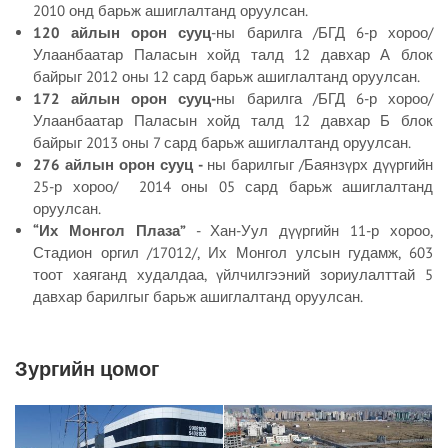
2010 онд барьж ашиглалтанд оруулсан.
120 айлын орон сууц
-ны барилга /БГД 6-р хороо/
Улаанбаатар Паласын хойд талд 12 давхар А блок
байрыг 2012 оны 12 сард барьж ашиглалтанд оруулсан.
172 айлын орон сууц-
ны барилга /БГД 6-р хороо/
Улаанбаатар Паласын хойд талд 12 давхар Б блок
байрыг 2013 оны 7 сард барьж ашиглалтанд оруулсан.
276 айлын орон сууц -
ны барилгыг /Баянзүрх дүүргийн
25-р хороо/ 2014 оны 05 сард барьж ашиглалтанд
оруулсан.
“Их Монгол Плаза”
- Хан-Уул дүүргийн 11-р хороо,
Стадион оргил /17012/, Их Монгол улсын гудамж, 603
тоот хаяганд худалдаа, үйлчилгээний зориулалттай 5
давхар барилгыг барьж ашиглалтанд оруулсан.
Зургийн цомог