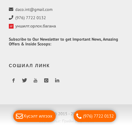
daco.int@gmail.com
(976) 7722 0132
уншилт.орлох.багана
Subscribe
to Our Newsletter to get Important News, Amazing
Offers & Inside Scoops:
СОШИАЛ ЛИНК
Copyright © 2015 - 2018 Daco LLC
Хүсэлт илгээх
(976) 7722 0132
Вэб сайт
ыг:
Грийн софт ХХК