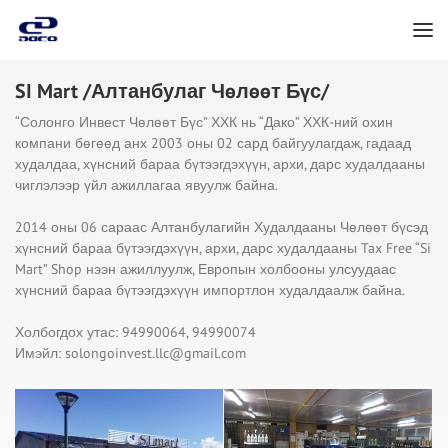
SI Mart /Алтанбулаг Чөлөөт Бүс/
“Солонго Инвест Чөлөөт Бүс” ХХК нь “Дако” ХХК-ний охин
компани бөгөөд анх 2003 оны 02 сард байгуулагдаж, гадаад
худалдаа, хүнсний бараа бүтээгдэхүүн, архи, дарс худалдааны
чиглэлээр үйл ажиллагаа явуулж байна.
2014 оны 06 сараас Алтанбулагийн Худалдааны Чөлөөт бүсэд
хүнсний бараа бүтээгдэхүүн, архи, дарс худалдааны Tax Free “Si
Mart” Shop нээн ажиллуулж, Европын холбооны улсуудаас
хүнсний бараа бүтээгдэхүүн импортлон худалдаалж байна.
Холбогдох утас: 94990064, 94990074
Имэйл:
solongoinvest.llc@gmail.com