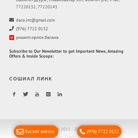
77220132, 77220143
daco.int@gmail.com
(976) 7722 0132
уншилт.орлох.багана
Subscribe
to Our Newsletter to get Important News, Amazing
Offers & Inside Scoops:
СОШИАЛ ЛИНК
Copyright © 2015 - 2018 Daco LLC
Хүсэлт илгээх
(976) 7722 0132
Вэб сайт
ыг:
Грийн софт ХХК