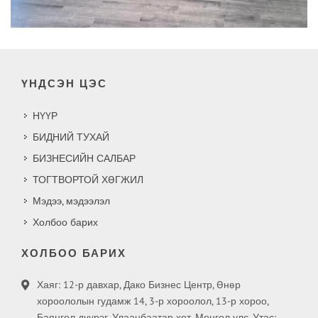
ҮНДСЭН ЦЭС
НҮҮР
БИДНИЙ ТУХАЙ
БИЗНЕСИЙН САЛБАР
ТОГТВОРТОЙ ХӨГЖИЛ
Мэдээ, мэдээлэл
Холбоо барих
ХОЛБОО БАРИХ
Хаяг: 12-р давхар, Дако Бизнес Центр, Өнөр
хороололын гудамж 14, 3-р хороолол, 13-р хороо,
Баянгол дүүрэг, Улаанбаатар хот, Монгол улс. Утас: