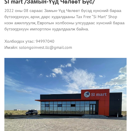
SI mart /Замын-Үүд Чөлөөт Бүс/
2022 оны 08 сараас Замын-Үүд Чөлөөт бүсэд хүнсний бараа
бүтээгдэхүүн, архи, дарс худалдааны Tax Free “Si Mart” Shop
нээн ажиллуулж, Европын холбооны улсуудаас хүнсний бараа
бүтээгдэхүүн импортлон худалдаалж байна.
Холбогдох утас: 94997040
Имэйл:
solongoinvest.llc@gmail.com