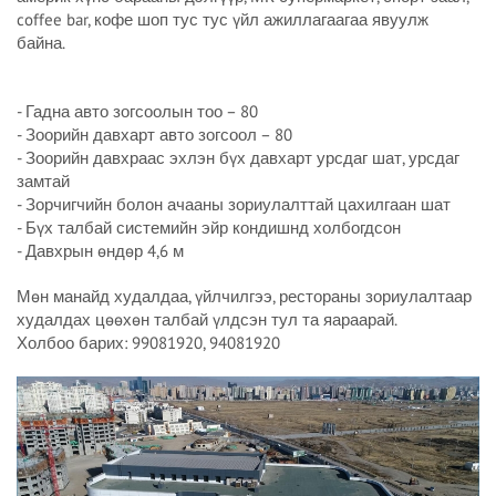
coffee bar, кофе шоп тус тус үйл ажиллагаагаа явуулж
байна.
- Гадна авто зогсоолын тоо – 80
- Зоорийн давхарт авто зогсоол – 80
- Зоорийн давхраас эхлэн бүх давхарт урсдаг шат, урсдаг
замтай
- Зорчигчийн болон ачааны зориулалттай цахилгаан шат
- Бүх талбай системийн эйр кондишнд холбогдсон
- Давхрын өндөр 4,6 м
Мөн манайд худалдаа, үйлчилгээ, рестораны зориулалтаар
худалдах цөөхөн талбай үлдсэн тул та яараарай.
Холбоо барих: 99081920, 94081920