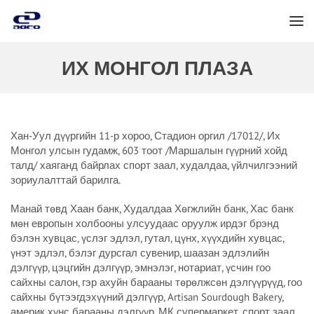
ИХ МОНГОЛ ПЛАЗА
Хан-Уул дүүргийн 11-р хороо, Стадион оргил /17012/, Их
Монгол улсын гудамж, 603 тоот /Маршалын гүүрний хойд
талд/ хаяганд байрлах спорт заал, худалдаа, үйлчилгээний
зориулалттай барилга.
Манай төвд Хаан банк, Худалдаа Хөгжлийн банк, Хас банк
мөн европын холбооны улсуудаас оруулж ирдэг брэнд
бэлэн хувцас, үслэг эдлэл, гутал, цүнх, хүүхдийн хувцас,
үнэт эдлэл, бэлэг дурсгал сувенир, шаазан эдлэлийн
дэлгүүр, цэцгийн дэлгүүр, эмнэлэг, нотариат, үсчин гоо
сайхны салон, гэр ахуйн барааны төрөлжсөн дэлгүүрүүд, гоо
сайхны бүтээгдэхүүний дэлгүүр, Artisan Sourdough Bakery,
америк хүнс барааны дэлгүүр, МК супермаркет, спорт заал,